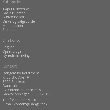
Kategorier
Tøjbutik inventar
Basic inventar
Butikstilbehør
Diske og salgsborde
Mannequiner
Se mere
Din konto
Log ind
Opret bruger
Nyhedstilmelding
Kontakt
Dangent by Retailment
Knud Bro Allé 10
3660 Stenløse
Danmark
CVR-nummer: 37282219
Bankoplysninger: 5036-1294866
Telefonnr.:
44995110
E-mail
:
kontakt@Dangent.dk