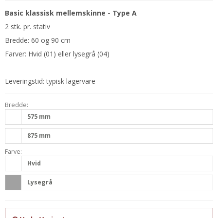
Basic
klassisk mellemskinne - Type A
2 stk. pr. stativ
Bredde: 60 og 90 cm
Farver: Hvid (01) eller lysegrå (04)
Leveringstid: typisk lagervare
Bredde:
575 mm
875 mm
Farve:
Hvid
Lysegrå