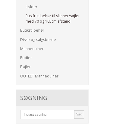
Hylder
Rustfri tilbehør til skinner/søjler
med 70 og 105cm afstand
Butikstilbehør
Diske og salgsborde
Mannequiner
Podier
Bøjler
OUTLET Mannequiner
SØGNING
Søg