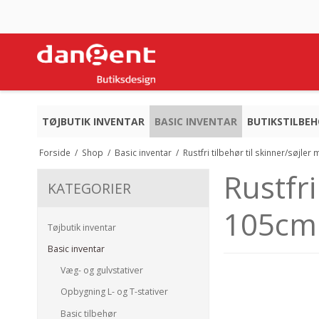
TØJBUTIK INVENTAR
BASIC INVENTAR
BUTIKSTILBE
Forside
/
Shop
/
Basic inventar
/
Rustfri tilbehør til skinner/søjl
Rustfri
KATEGORIER
105cm
Tøjbutik inventar
Basic inventar
Væg- og gulvstativer
Opbygning L- og T-stativer
Basic tilbehør