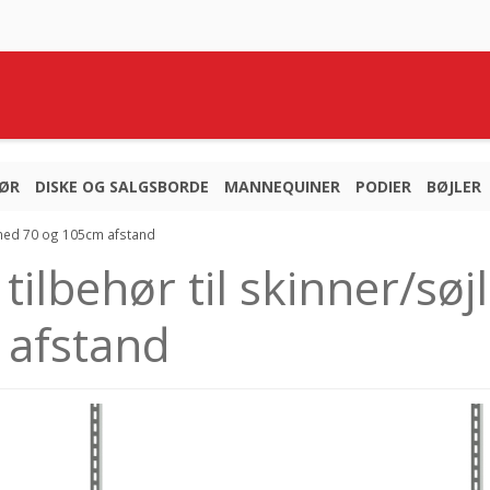
HØR
DISKE OG SALGSBORDE
MANNEQUINER
PODIER
BØJLER
er med 70 og 105cm afstand
 tilbehør til skinner/sø
 afstand