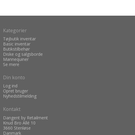
Kategorier
Tøjbutik inventar
Basic inventar
Butikstilbehør
Diske og salgsborde
Mannequiner
Se mere
Din konto
Log ind
Opret bruger
Nyhedstilmelding
Kontakt
Dangent by Retailment
Knud Bro Allé 10
3660 Stenløse
Danmark