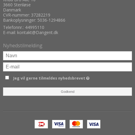
3660 Stenløse
Danmark
CVR-nummer: 37282219
Bankoplysninger: 5036-1294866
Telefonnr.:
44995110
E-mail
:
kontakt@Dangent.dk
Nyhedstilmelding
Jeg vil gerne tilmeldes nyhedsbrevet
Godkend