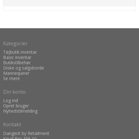
Kategorier
Tøjbutik inventar
Basic inventar
Butikstilbehør
Diske og salgsborde
Mannequiner
Se mere
Din konto
Log ind
Opret bruger
Nyhedstilmelding
Kontakt
Dangent by Retailment
Knud Bro Allé 10