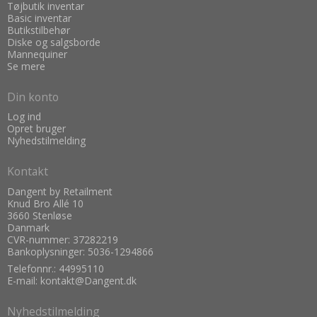
Tøjbutik inventar
Basic inventar
Butikstilbehør
Diske og salgsborde
Mannequiner
Se mere
Din konto
Log ind
Opret bruger
Nyhedstilmelding
Kontakt
Dangent by Retailment
Knud Bro Allé 10
3660 Stenløse
Danmark
CVR-nummer: 37282219
Bankoplysninger: 5036-1294866
Telefonnr.:
44995110
E-mail
:
kontakt@Dangent.dk
Nyhedstilmelding