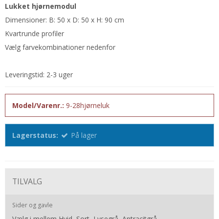
Lukket hjørnemodul
Dimensioner: B: 50 x D: 50 x H: 90 cm
Kvartrunde profiler
Vælg farvekombinationer nedenfor
Leveringstid: 2-3 uger
Model/Varenr.:
9-28hjørneluk
Lagerstatus:
På lager
TILVALG
Sider og gavle
Vælg i mellem Hvid, Sort, Lysegrå, Antracitgrå